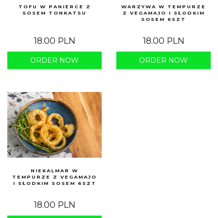
TOFU W PANIERCE Z
WARZYWA W TEMPURZE
SOSEM TONKATSU
Z VEGAMAJO I SŁODKIM
SOSEM 6SZT
18.00 PLN
18.00 PLN
ORDER NOW
ORDER NOW
NIEKALMAR W
TEMPURZE Z VEGAMAJO
I SŁODKIM SOSEM 6SZT
18.00 PLN