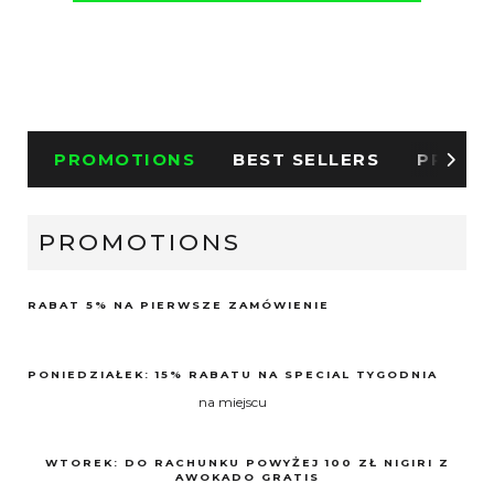
PROMOTIONS
BEST SELLERS
PROMOC
PROMOTIONS
RABAT 5% NA PIERWSZE ZAMÓWIENIE
PONIEDZIAŁEK: 15% RABATU NA SPECIAL TYGODNIA
na miejscu
WTOREK: DO RACHUNKU POWYŻEJ 100 ZŁ NIGIRI Z
AWOKADO GRATIS