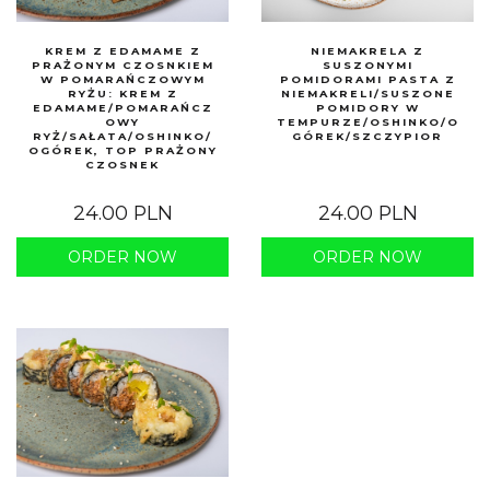
KREM Z EDAMAME Z
NIEMAKRELA Z
PRAŻONYM CZOSNKIEM
SUSZONYMI
W POMARAŃCZOWYM
POMIDORAMI PASTA Z
RYŻU: KREM Z
NIEMAKRELI/SUSZONE
EDAMAME/POMARAŃCZ
POMIDORY W
OWY
TEMPURZE/OSHINKO/O
RYŻ/SAŁATA/OSHINKO/
GÓREK/SZCZYPIOR
OGÓREK, TOP PRAŻONY
CZOSNEK
24.00 PLN
24.00 PLN
ORDER NOW
ORDER NOW