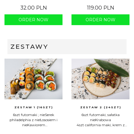
truflą, grzybki shitake ->
32.00 PLN
119.00 PLN
awokado, vege majo truflowe
8x California maki awokado w
panko, karmelizowane jabłko z
ORDER NOW
ORDER NOW
sosem chałwowym w migdałach
6x Futomaki Pasta z NieMakreli z
kimchi całe w tempurze
34 szt w cenie 119 zł!!
ZESTAWY
ZESTAW 1 (16SZT)
ZESTAW 2 (24SZT)
6szt futomaki ; nieSerek
6szt futomaki; sałatka
philadelphia z nieŁososiem i
nieKrabowa
nieKawiorem
4szt california maki; krem z
8szt california maki; nieWęgorz z
nerkowców z prażonym