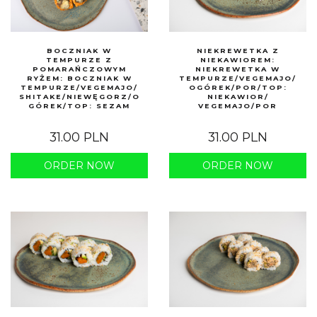
BOCZNIAK W
NIEKREWETKA Z
TEMPURZE Z
NIEKAWIOREM:
POMARAŃCZOWYM
NIEKREWETKA W
RYŻEM: BOCZNIAK W
TEMPURZE/VEGEMAJO/
TEMPURZE/VEGEMAJO/
OGÓREK/POR/TOP:
SHITAKE/NIEWĘGORZ/O
NIEKAWIOR/
GÓREK/TOP: SEZAM
VEGEMAJO/POR
31.00 PLN
31.00 PLN
ORDER NOW
ORDER NOW