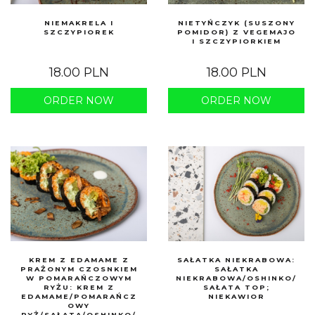
NIEMAKRELA I
NIETYŃCZYK (SUSZONY
SZCZYPIOREK
POMIDOR) Z VEGEMAJO
I SZCZYPIORKIEM
18.00 PLN
18.00 PLN
ORDER NOW
ORDER NOW
KREM Z EDAMAME Z
SAŁATKA NIEKRABOWA:
PRAŻONYM CZOSNKIEM
SAŁATKA
W POMARAŃCZOWYM
NIEKRABOWA/OSHINKO/
RYŻU: KREM Z
SAŁATA TOP;
EDAMAME/POMARAŃCZ
NIEKAWIOR
OWY
RYŻ/SAŁATA/OSHINKO/