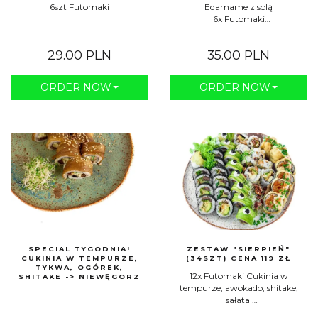
6szt Futomaki
Edamame z solą
6x Futomaki
6x Hosomaki z ogórkiem
29.00 PLN
35.00 PLN
ORDER NOW
ORDER NOW
SPECIAL TYGODNIA!
ZESTAW "SIERPIEŃ"
CUKINIA W TEMPURZE,
(34SZT) CENA 119 ZŁ
TYKWA, OGÓREK,
12x Futomaki Cukinia w
SHITAKE -> NIEWĘGORZ
tempurze, awokado, shitake,
sałata
8x California maki NieKrewetka z