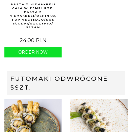
PASTA Z NIEMAKRELI
CAŁA W TEMPURZE:
PASTA Z
NIEMAKRELI/OSHINKO,
TOP VEGEMAJO/SOS
SŁODKI/SZCZYPIO/
SEZAM
24.00 PLN
ORDER NOW
FUTOMAKI ODWRÓCONE
5SZT.