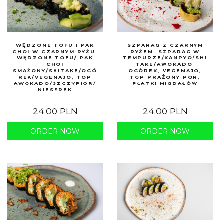
WĘDZONE TOFU I PAK
SZPARAG Z CZARNYM
CHOI W CZARNYM RYŻU:
RYŻEM: SZPARAG W
WĘDZONE TOFU/ PAK
TEMPURZE/KANPYO/SHI
CHOI
TAKE/AWOKADO,
SMAŻONY/SHITAKE/OGÓ
OGÓREK, VEGEMAJO,
REK/VEGEMAJO, TOP
TOP PRAŻONY POR,
AWOKADO/SZCZYPIOR/
PŁATKI MIGDAŁÓW
NIESEREK
24.00 PLN
24.00 PLN
ORDER NOW
ORDER NOW