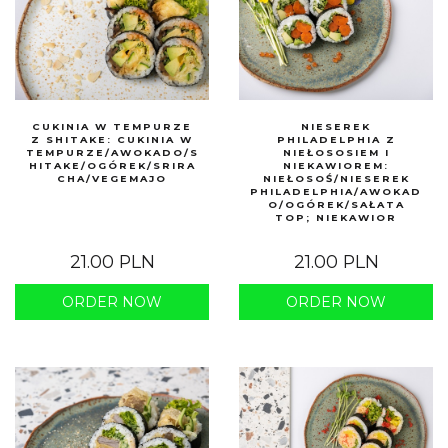
CUKINIA W TEMPURZE
NIESEREK
Z SHITAKE: CUKINIA W
PHILADELPHIA Z
TEMPURZE/AWOKADO/S
NIEŁOSOSIEM I
HITAKE/OGÓREK/SRIRA
NIEKAWIOREM:
CHA/VEGEMAJO
NIEŁOSOŚ/NIESEREK
PHILADELPHIA/AWOKAD
O/OGÓREK/SAŁATA
TOP; NIEKAWIOR
21.00 PLN
21.00 PLN
ORDER NOW
ORDER NOW