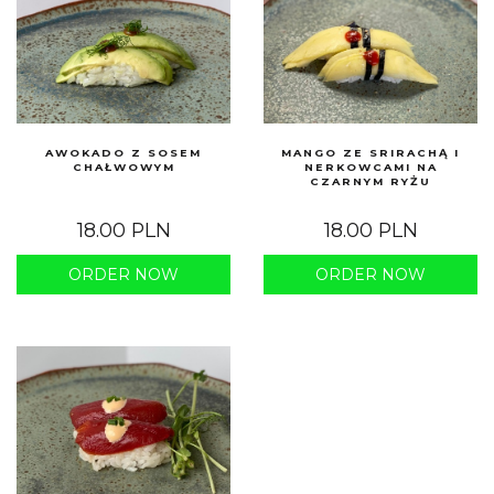
AWOKADO Z SOSEM
MANGO ZE SRIRACHĄ I
CHAŁWOWYM
NERKOWCAMI NA
CZARNYM RYŻU
18.00 PLN
18.00 PLN
ORDER NOW
ORDER NOW