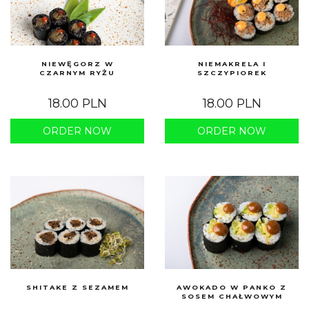
NIEWĘGORZ W
NIEMAKRELA I
CZARNYM RYŻU
SZCZYPIOREK
18.00 PLN
18.00 PLN
ORDER NOW
ORDER NOW
SHITAKE Z SEZAMEM
AWOKADO W PANKO Z
SOSEM CHAŁWOWYM